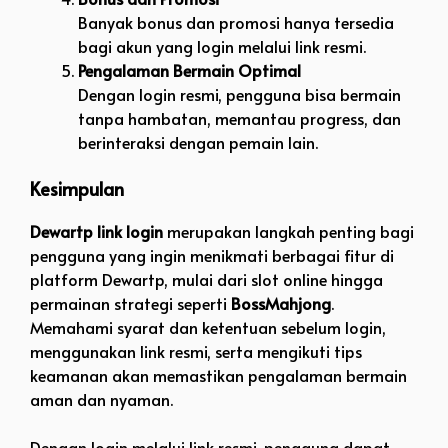
Banyak bonus dan promosi hanya tersedia
bagi akun yang login melalui link resmi.
Pengalaman Bermain Optimal
Dengan login resmi, pengguna bisa bermain
tanpa hambatan, memantau progress, dan
berinteraksi dengan pemain lain.
Kesimpulan
Dewartp link login
merupakan langkah penting bagi
pengguna yang ingin menikmati berbagai fitur di
platform Dewartp, mulai dari slot online hingga
permainan strategi seperti
BossMahjong
.
Memahami syarat dan ketentuan sebelum login,
menggunakan link resmi, serta mengikuti tips
keamanan akan memastikan pengalaman bermain
aman dan nyaman.
Dengan login melalui link resmi, pengguna dapat