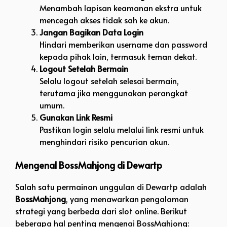
Menambah lapisan keamanan ekstra untuk
mencegah akses tidak sah ke akun.
Jangan Bagikan Data Login
Hindari memberikan username dan password
kepada pihak lain, termasuk teman dekat.
Logout Setelah Bermain
Selalu logout setelah selesai bermain,
terutama jika menggunakan perangkat
umum.
Gunakan Link Resmi
Pastikan login selalu melalui link resmi untuk
menghindari risiko pencurian akun.
Mengenal BossMahjong di Dewartp
Salah satu permainan unggulan di Dewartp adalah
BossMahjong
, yang menawarkan pengalaman
strategi yang berbeda dari slot online. Berikut
beberapa hal penting mengenai BossMahjong: