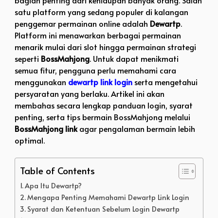
satu platform yang sedang populer di kalangan
penggemar permainan online adalah
Dewartp
.
Platform ini menawarkan berbagai permainan
menarik mulai dari slot hingga permainan strategi
seperti
BossMahjong
. Untuk dapat menikmati
semua fitur, pengguna perlu memahami cara
menggunakan
dewartp link login
serta mengetahui
persyaratan yang berlaku. Artikel ini akan
membahas secara lengkap panduan login, syarat
penting, serta tips bermain BossMahjong melalui
BossMahjong link
agar pengalaman bermain lebih
optimal.
Table of Contents
Apa Itu Dewartp?
Mengapa Penting Memahami Dewartp Link Login
Syarat dan Ketentuan Sebelum Login Dewartp