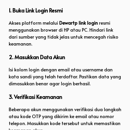
1. Buka Link Login Resmi
Akses platform melalui
Dewartp link login
resmi
menggunakan browser di HP atau PC. Hindari link
dari sumber yang tidak jelas untuk mencegah risiko
keamanan.
2. Masukkan Data Akun
Isi kolom login dengan email atau username dan
kata sandi yang telah terdaftar. Pastikan data yang
dimasukkan benar agar login berhasil.
3. Verifikasi Keamanan
Beberapa akun menggunakan verifikasi dua langkah
atau kode OTP yang dikirim ke email atau nomor
telepon. Masukkan kode tersebut untuk memastikan
keamanan akun.