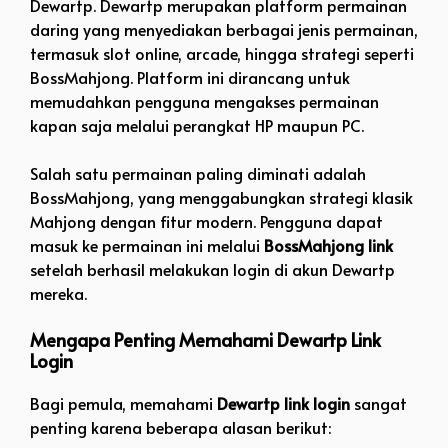
Dewartp. Dewartp merupakan platform permainan
daring yang menyediakan berbagai jenis permainan,
termasuk slot online, arcade, hingga strategi seperti
BossMahjong. Platform ini dirancang untuk
memudahkan pengguna mengakses permainan
kapan saja melalui perangkat HP maupun PC.
Salah satu permainan paling diminati adalah
BossMahjong, yang menggabungkan strategi klasik
Mahjong dengan fitur modern. Pengguna dapat
masuk ke permainan ini melalui
BossMahjong link
setelah berhasil melakukan login di akun Dewartp
mereka.
Mengapa Penting Memahami Dewartp Link
Login
Bagi pemula, memahami
Dewartp link login
sangat
penting karena beberapa alasan berikut: