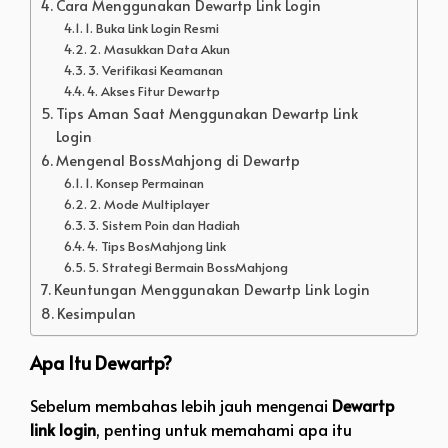
Cara Menggunakan Dewartp Link Login
1. Buka Link Login Resmi
2. Masukkan Data Akun
3. Verifikasi Keamanan
4. Akses Fitur Dewartp
Tips Aman Saat Menggunakan Dewartp Link
Login
Mengenal BossMahjong di Dewartp
1. Konsep Permainan
2. Mode Multiplayer
3. Sistem Poin dan Hadiah
4. Tips BosMahjong Link
5. Strategi Bermain BossMahjong
Keuntungan Menggunakan Dewartp Link Login
Kesimpulan
Apa Itu Dewartp?
Sebelum membahas lebih jauh mengenai
Dewartp
link login
, penting untuk memahami apa itu