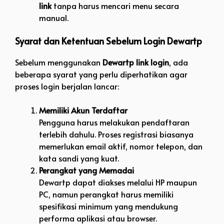
link
tanpa harus mencari menu secara
manual.
Syarat dan Ketentuan Sebelum Login Dewartp
Sebelum menggunakan
Dewartp link login
, ada
beberapa syarat yang perlu diperhatikan agar
proses login berjalan lancar:
Memiliki Akun Terdaftar
Pengguna harus melakukan pendaftaran
terlebih dahulu. Proses registrasi biasanya
memerlukan email aktif, nomor telepon, dan
kata sandi yang kuat.
Perangkat yang Memadai
Dewartp dapat diakses melalui HP maupun
PC, namun perangkat harus memiliki
spesifikasi minimum yang mendukung
performa aplikasi atau browser.