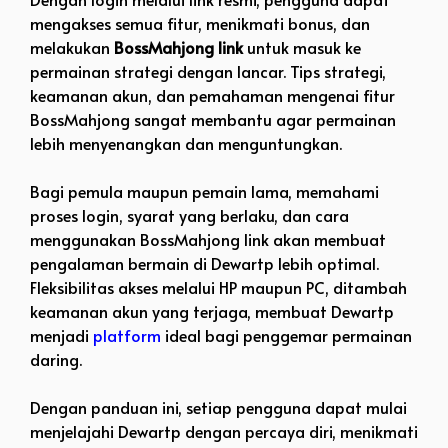
mengakses semua fitur, menikmati bonus, dan
melakukan
BossMahjong link
untuk masuk ke
permainan strategi dengan lancar. Tips strategi,
keamanan akun, dan pemahaman mengenai fitur
BossMahjong sangat membantu agar permainan
lebih menyenangkan dan menguntungkan.
Bagi pemula maupun pemain lama, memahami
proses login, syarat yang berlaku, dan cara
menggunakan BossMahjong link akan membuat
pengalaman bermain di Dewartp lebih optimal.
Fleksibilitas akses melalui HP maupun PC, ditambah
keamanan akun yang terjaga, membuat Dewartp
menjadi
platform
ideal bagi penggemar permainan
daring.
Dengan panduan ini, setiap pengguna dapat mulai
menjelajahi Dewartp dengan percaya diri, menikmati