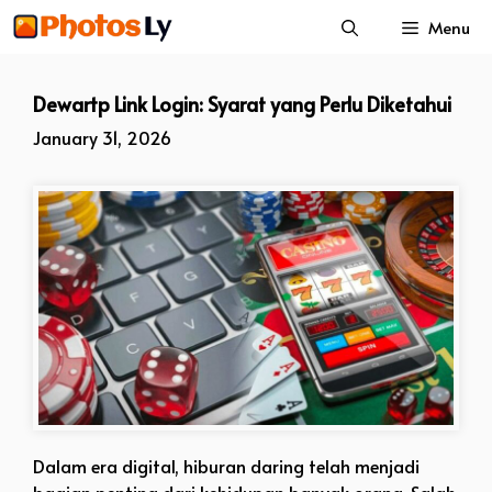
Skip
Menu
to
content
Dewartp Link Login: Syarat yang Perlu Diketahui
January 31, 2026
Dalam era digital, hiburan daring telah menjadi
bagian penting dari kehidupan banyak orang. Salah