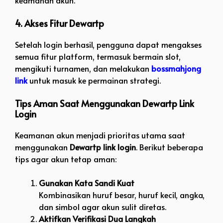
4. Akses Fitur Dewartp
Setelah login berhasil, pengguna dapat mengakses
semua fitur platform, termasuk bermain slot,
mengikuti turnamen, dan melakukan
bossmahjong
link
untuk masuk ke permainan strategi.
Tips Aman Saat Menggunakan Dewartp Link
Login
Keamanan akun menjadi prioritas utama saat
menggunakan
Dewartp link login
. Berikut beberapa
tips agar akun tetap aman:
Gunakan Kata Sandi Kuat
Kombinasikan huruf besar, huruf kecil, angka,
dan simbol agar akun sulit diretas.
Aktifkan Verifikasi Dua Langkah